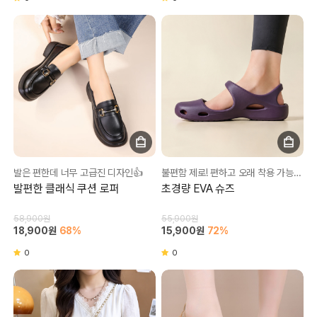
발은 편한데 너무 고급진 디자인👍
불편함 제로! 편하고 오래 착용 가능한 초경량 슈즈💛
발편한 클래식 쿠션 로퍼
초경량 EVA 슈즈
58,900원
55,900원
18,900원
68%
15,900원
72%
0
0