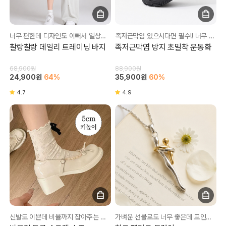
너무 편한데 디자인도 이뻐서 일상복으로도 최고 운동할때는 더 최고👍
족저근막염 있으시다면 필수!! 너무 편해요❤
찰랑찰랑 데일리 트레이닝 바지
족저근막염 방지 초밀착 운동화
68,900원
88,900원
24,900원
64%
35,900원
60%
4.7
4.9
신발도 이쁜데 비율까지 잡아주는 미친 신발💥
가벼운 선물로도 너무 좋은데 포인트 목걸이로도 너무 좋아요💛