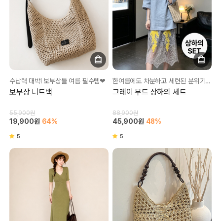
수납력 대박! 보부상들 여름 필수템❤
한여름에도 차분하고 세련된 분위기 원하시는분들?!
보부상 니트백
그레이 무드 상하의 세트
55,900원
88,900원
19,900원
64%
45,900원
48%
5
5