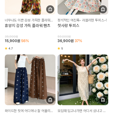
너무나도 이쁜 감성 가득한 플라워팬츠~!
정석적인 여친룩~ 러블리한 투피스~!
휴양지 감성 가득 플라워 팬츠
첫사랑 투피스
35,900원
59,000원
15,900원
56%
36,900원
37%
4.7
5
와이드한 핏에 어디에나 잘 어울리는 팬츠~!
모임때 입고나가면 어디서 샀냐고 다 물어보는 옷!!