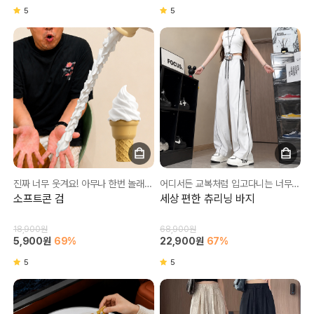
5
5
진짜 너무 웃겨요! 아무나 한번 놀래켜보세요😂
어디서든 교복처럼 입고다니는 너무 편한 츄리닝❤
소프트콘 검
세상 편한 츄리닝 바지
18,900원
68,900원
5,900원
69%
22,900원
67%
5
5