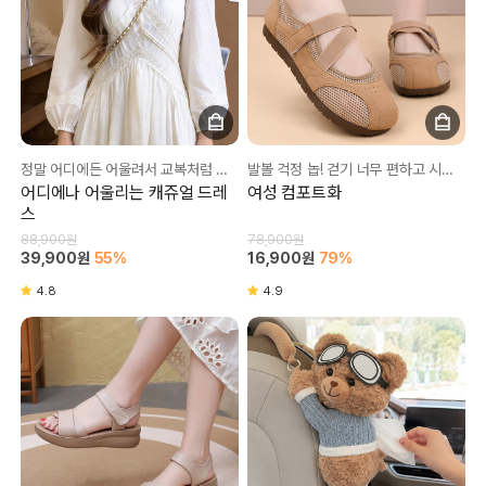
정말 어디에든 어울려서 교복처럼 입고다녀요😊
발볼 걱정 놉! 걷기 너무 편하고 시원한 신발💚
어디에나 어울리는 캐쥬얼 드레
여성 컴포트화
스
88,900원
78,900원
39,900원
55%
16,900원
79%
4.8
4.9