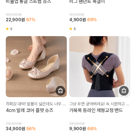
비율업 통굽 스트랩 슈즈
허그 팬던트 목걸이
68,900원
15,900원
22,900원
67%
4,900원
69%
5
5
착화감 대박! 발볼이 넓은데도 너무 편해요❤
그냥 두면 굳어버려요! 속 시원하고 간편하게 교정해보세요☺
4cm 발레 코어 플랫 슈즈
거북목 등라인 체형교정 밴드
78,900원
28,900원
34,900원
56%
9,900원
66%