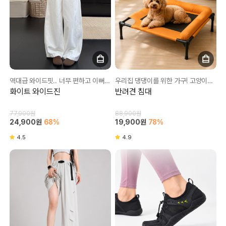
역대급 와이드핏.. 너무 편하고 이뻐요💛
우리집 댕댕이를 위한 가구! 고양이도 좋으하는건 덤❤
화이트 와이드진
반려견 침대
77,900원
88,900원
24,900원
68%
19,900원
78%
4.5
4.9