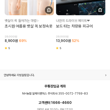
뱃살이 쏙 들어가는 마법✨
나만의 드라이브 메이트❤
초시원 여름용 뱃살 쏙 보정속옷
보드 타는 차량용 피규어
28,900원
28,900원
8,900원
69%
13,900원
52%
5
5
안녕하세요 리빙알림입니다.
무통장입금 계좌
NH농협 알제이벤처스 주식회사 355-0072-7769-83
고객센터 1666-4660
[평일] AM 10:00~ PM 17:00