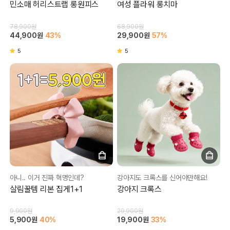
민소매 허리스트랩 롱원피스
여성 플라워 롱치마
78,900원
68,900원
44,900원
43%
29,900원
57%
5
5
아니.. 이거 진짜 혁명인데?
강아지도 크록스를 신어야만해요!
살림꿀템 리본 집게1+1
강아지 크록스
9,900원
29,900원
5,900원
40%
19,900원
33%