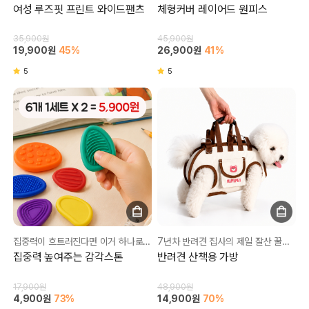
여성 루즈핏 프린트 와이드팬츠
체형커버 레이어드 원피스
35,900원
45,900원
19,900원
45%
26,900원
41%
5
5
집중력이 흐트러진다면 이거 하나로 해결!
7년차 반려견 집사의 제일 잘산 꿀템💥
집중력 높여주는 감각스톤
반려견 산책용 가방
17,900원
48,900원
4,900원
73%
14,900원
70%