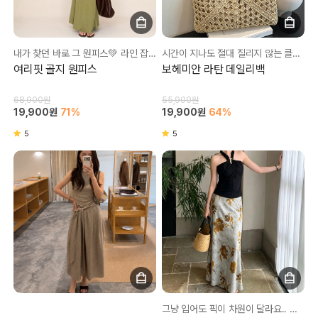
내가 찾던 바로 그 원피스💚 라인 잡아줘서 너무 좋아요!
시간이 지나도 절대 질리지 않는 클래식 여름 백!
여리핏 골지 원피스
보헤미안 라탄 데일리백
68,900원
55,900원
19,900원
71%
19,900원
64%
5
5
그냥 입어도 픽이 차원이 달라요.. 이번 여름 교복으로 당첨❤