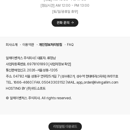
[점심시간] AM 12:00 ~ PM 13:00
[토/일/공휴일 휴무]
회사소개
이용약관
개인정보처리방침
FAQ
알제이벤처스 주식회사 | 대표자. 류정남
사업자등록번호. 6978101893
[사업자정보 확인]
통신판매업신고. 2026-서울성동-1205
주소. 04782 서울 성동구 연무장5가길 7 (성수동2가, 성수역 현대테라스타워) W611호
TEL. 1666-4660 | FAX. 05043303152 | MAIL. app_order@livingallim.com
HOSTING BY (주)위드소프트
© 알제이벤처스 주식회사. All rights reserved.
리빙알림 다운로드