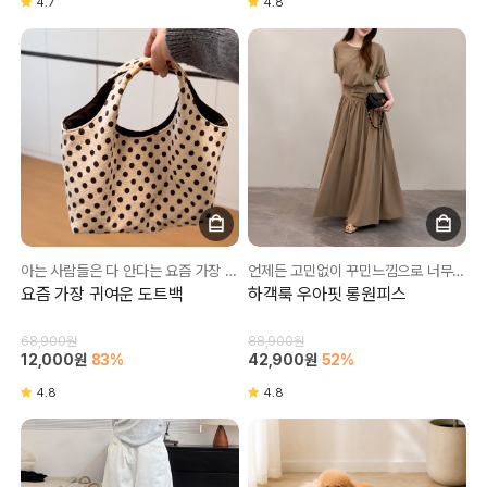
4.7
4.8
아는 사람들은 다 안다는 요즘 가장 핫한 가방💥
언제든 고민없이 꾸민느낌으로 너무 좋아요👍
요즘 가장 귀여운 도트백
하객룩 우아핏 롱원피스
68,900원
88,900원
12,000원
83%
42,900원
52%
4.8
4.8