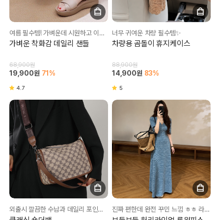
여름 필수템! 가벼운데 시원하고 이쁘기까지💛
너무 귀여운 차량 필수템✨
가벼운 착화감 데일리 샌들
차량용 곰돌이 휴지케이스
68,900원
88,900원
19,900원
71%
14,900원
83%
4.7
5
외출시 깔끔한 수납과 데일리 포인트로 너무 좋아요❤
진짜 편한데 완전 꾸민 느낌 ㅎㅎ 라인도 잡아줘서 너무 좋아요💚