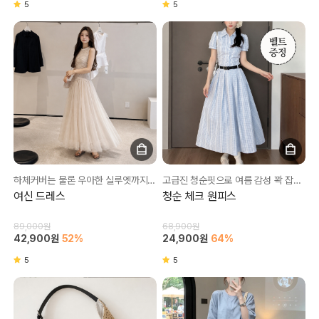
5
5
하체커버는 물론 우아한 실루엣까지 완성✨
고급진 청순핏으로 여름 감성 꽉 잡아보세요❤
여신 드레스
청순 체크 원피스
89,000원
68,900원
42,900원
52%
24,900원
64%
5
5