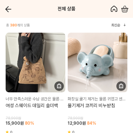
전체 상품
총
380
개의 상품
최신순
너무 만족스러운 수납 공간은 물론 귀여운 디자인까지💕
화장실 쿨기 제거는 물론 귀엽고 센스있는 인테리어까지😊
여성 스웨이드 데일리 숄더백
물기제거 코끼리 비누받침
78,900원
78,900원
15,900원
80%
12,900원
84%
0
0