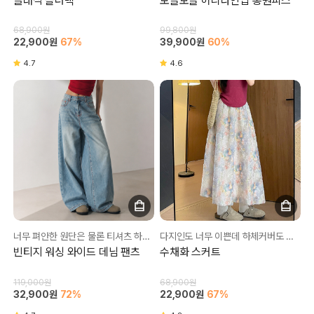
클래식 숄더백
보들보들 허리라인업 롱원피스
68,900원
99,800원
22,900원
67%
39,900원
60%
4.7
4.6
너무 펴안한 원단은 물론 티셔츠 하나만 입어도 꾸민 느낌!
다지인도 너무 이쁜데 하체커버도 완벽💛
빈티지 워싱 와이드 데님 팬츠
수채화 스커트
119,000원
68,900원
32,900원
72%
22,900원
67%