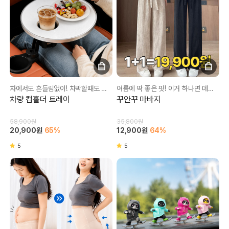
차에서도 흔들림없이! 차박할때도 너무 좋아요❤
여름에 딱 좋은 핏! 이거 하나면 데일리로 너무 좋아요 ㅎㅎ
차량 컵홀더 트레이
꾸안꾸 마바지
58,900원
35,800원
20,900원
65%
12,900원
64%
5
5