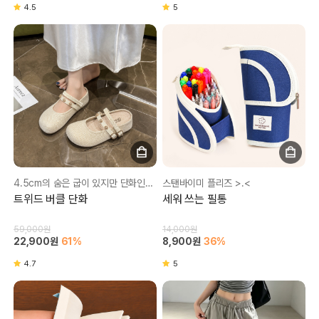
4.5
5
4.5cm의 숨은 굽이 있지만 단화인척하는 아주 이쁜 신발
스탠바이미 플리즈 >.<
트위드 버클 단화
세워 쓰는 필통
59,000원
14,000원
22,900원
61%
8,900원
36%
4.7
5