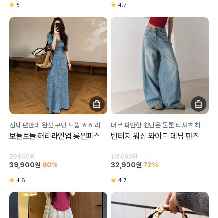
5
4.7
진짜 편한데 완전 꾸민 느낌 ㅎㅎ 라인도 잡아줘서 너무 좋아요💚
너무 펴안한 원단은 물론 티셔츠 하나만 입어도 꾸민 느낌!
보들보들 허리라인업 롱원피스
빈티지 워싱 와이드 데님 팬츠
99,800원
119,000원
39,900원
60%
32,900원
72%
4.6
4.7