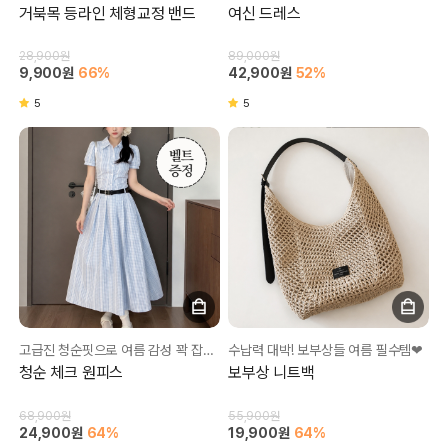
거북목 등라인 체형교정 밴드
여신 드레스
28,900원
89,000원
9,900원
66%
42,900원
52%
5
5
고급진 청순핏으로 여름 감성 꽉 잡아보세요❤
수납력 대박! 보부상들 여름 필수템❤
청순 체크 원피스
보부상 니트백
68,900원
55,900원
24,900원
64%
19,900원
64%