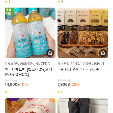
0
0
칼로리0%,카페인0%,설탕ZERO 하루 6,500세트 판매되는 독소제거 보장템!!
개별포장 30개입! 소중한 사람에게 선물하기 좋은 명인 수제 강정 간식^^!
여우티페트병 [칼로리0%,카페
미림제과 명인수제강정5종
인0%,설탕0%]
16,800원
10,900원
14,900원
11%
7,900원
28%
0
0