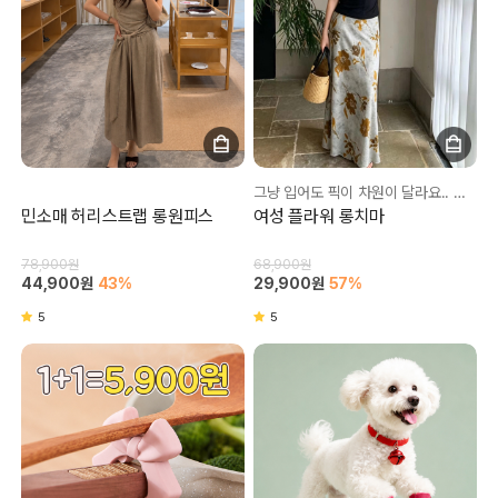
그냥 입어도 픽이 차원이 달라요.. 이번 여름 교복으로 당첨❤
민소매 허리스트랩 롱원피스
여성 플라워 롱치마
78,900원
68,900원
44,900원
43%
29,900원
57%
5
5