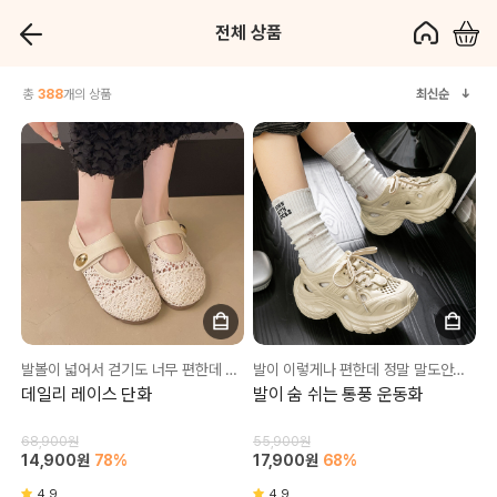
전체 상품
총
388
개의 상품
최신순
발볼이 넓어서 걷기도 너무 편한데 디자인도 너무 이뻐요💗
발이 이렇게나 편한데 정말 말도안되는 다리 핏💥
데일리 레이스 단화
발이 숨 쉬는 통풍 운동화
68,900원
55,900원
14,900원
78%
17,900원
68%
4.9
4.9