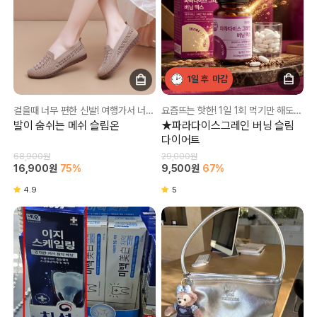
1일 후
마감
걸을때 너무 편한 신발! 여행가서 너무 잘 사용했네요💕
요즘뜨는 핫한! 1일 1회 먹기만 해도 염증지방 덩어리 지우는 똑똑한 체지방 루틴!
발이 숨쉬는 메쉬 슬립온
★파라다이스그레인 버닝 슬림
다이어트
68,900원
29,000원
16,900원
75%
9,500원
67%
4.9
5