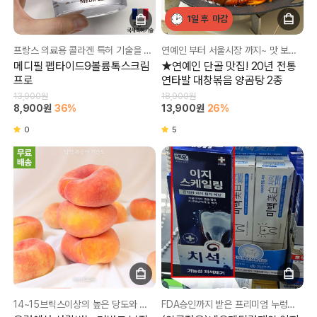
1일 후
마감
프랑스 의료용 콜라겐 특허 기술을 적용! 탄력과 보습을 한 번에~!
연예인 부터 서울시장 까지~ 맛 보장은 물론! 매장에서는 절대 이 가격에 못 먹어요!!!
메디필 펩타이드9볼륨톡스크림
★연예인 단골 맛집! 20년 전통
프로
연타발 대창볶음 양곰탕 2종
13,900원
18,900원
8,900원
36%
13,900원
26%
0
5
14~15브릭스이상의 높은 당도와 진한 향! 매일 새벽 당일 수확! 당일 출고!
FDA승인까지 받은 프리미엄 누렁니 치아착색을 해결~~~