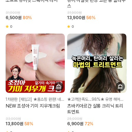
소프트 퓨어핏 스퀘어넥 나시
퓨어 아일렛 펀칭 코튼 롱 블라우
스
31,900원
31,900원
6,500원
80%
13,900원
56%
0
0
1차완판 [재입고] ★홈쇼핑 완판! 네이버 실시간1위!★ 기미 뿌리부터 말끔하게 지워지워~
★고객만족도...98%★ 유명 헤어숍 프랜차이즈 클리닉 코스에 사용되는 살롱 트리트먼트
NEW 조성아 기미 지우개크림
츠바키아르간 살롱 크리닉 트리
트먼트
33,000원
25,000원
13,800원
58%
6,900원
72%