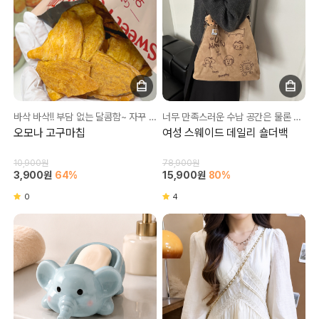
바삭 바삭!! 부담 없는 달콤함~ 자꾸 생각 나서 멈추기 힘든 맛!
너무 만족스러운 수납 공간은 물론 귀여운 디자인까지💕
오모나 고구마칩
여성 스웨이드 데일리 숄더백
10,900원
78,900원
3,900원
64%
15,900원
80%
0
4