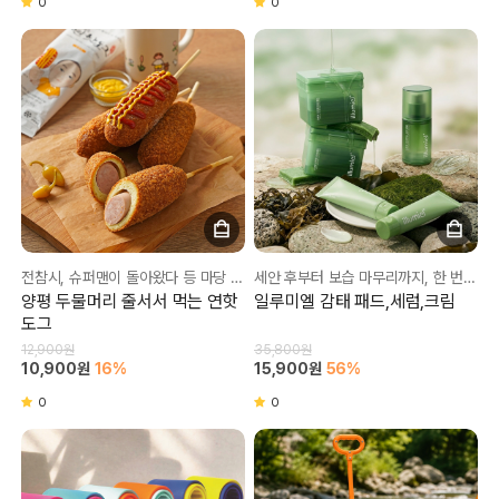
0
0
전참시, 슈퍼맨이 돌아왔다 등 마당 등 15가지 이상 유명 방송 출연 맛집!!
세안 후부터 보습 마무리까지, 한 번에 완성하는 스킨케어 루틴!
양평 두물머리 줄서서 먹는 연핫
일루미엘 감태 패드,세럼,크림
도그
12,900원
35,800원
10,900원
16%
15,900원
56%
0
0