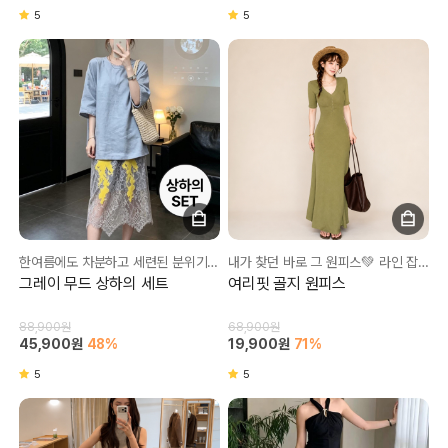
5
5
한여름에도 차분하고 세련된 분위기 원하시는분들?!
내가 찾던 바로 그 원피스💚 라인 잡아줘서 너무 좋아요!
그레이 무드 상하의 세트
여리핏 골지 원피스
88,900원
68,900원
45,900원
48%
19,900원
71%
5
5