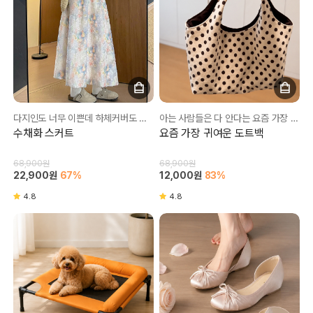
다지인도 너무 이쁜데 하체커버도 완벽💛
아는 사람들은 다 안다는 요즘 가장 핫한 가방💥
수채화 스커트
요즘 가장 귀여운 도트백
68,900원
68,900원
22,900원
67%
12,000원
83%
4.8
4.8