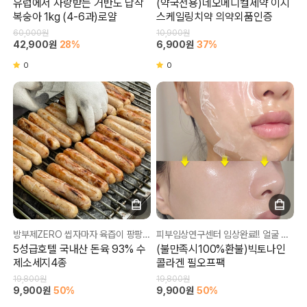
유럽에서 사랑받는 거반도 납작
(약국전용)네오메디컬제약 이지
복숭아 1kg (4-6과)로얄
스케일링치약 의약외품인증
60,000원
10,900원
42,900원
28%
6,900원
37%
0
0
방부제ZERO 씹자마자 육즙이 팡팡~ 각종 요리에 활용해 반찬부터 술안주까지!!
피부임상연구센터 임상완료!! 얼굴 손등,팔꿈치,무릎,복숭아뼈등~피지&각질을 싹-제거!
5성급호텔 국내산 돈육 93% 수
(불만족시100%환불)빅토나인
제소세지4종
콜라겐 필오프팩
19,800원
19,800원
9,900원
50%
9,900원
50%