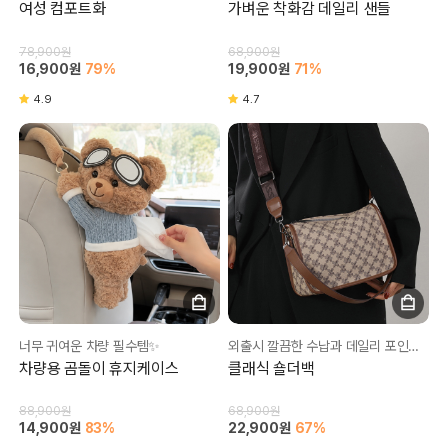
여성 컴포트화
가벼운 착화감 데일리 샌들
78,900원
68,900원
16,900원
79%
19,900원
71%
4.9
4.7
너무 귀여운 차량 필수템✨
외출시 깔끔한 수납과 데일리 포인트로 너무 좋아요❤
차량용 곰돌이 휴지케이스
클래식 숄더백
88,900원
68,900원
14,900원
83%
22,900원
67%