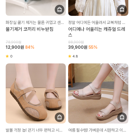
화장실 쿨기 제거는 물론 귀엽고 센스있는 인테리어까지😊
정말 어디에든 어울려서 교복처럼 입고다녀요😊
물기제거 코끼리 비누받침
어디에나 어울리는 캐쥬얼 드레
스
78,900원
88,900원
12,900원
84%
39,900원
55%
0
4.8
발볼 걱정 놉! 걷기 너무 편하고 시원한 신발💚
여름 필수템! 가벼운데 시원하고 이쁘기까지💛