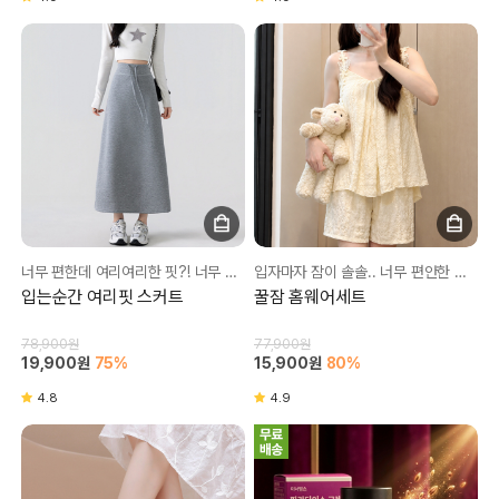
너무 편한데 여리여리한 핏?! 너무 편해서 여러장 구매완❤
입자마자 잠이 솔솔.. 너무 편안한 소재는 물론 이쁘기까지💛
입는순간 여리핏 스커트
꿀잠 홈웨어세트
78,900원
77,900원
19,900원
75%
15,900원
80%
4.8
4.9