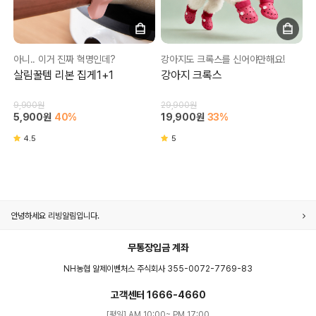
아니.. 이거 진짜 혁명인데?
강아지도 크록스를 신어야만해요!
살림꿀템 리본 집게1+1
강아지 크록스
9,900원
29,900원
5,900원
40%
19,900원
33%
4.5
5
안녕하세요 리빙알림입니다.
무통장입금 계좌
NH농협 알제이벤처스 주식회사 355-0072-7769-83
고객센터 1666-4660
[평일] AM 10:00~ PM 17:00