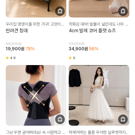
우리집 댕댕이를 위한 가구! 고양이도 좋으하는건 덤❤
착화감 대박! 발볼이 넓은데도 너무 편해요❤
반려견 침대
4cm 발레 코어 플랫 슈즈
88,900원
78,900원
19,900원
78%
34,900원
56%
4.9
5
그냥 두면 굳어버려요! 속 시원하고 간편하게 교정해보세요☺
하체커버는 물론 우아한 실루엣까지 완성✨