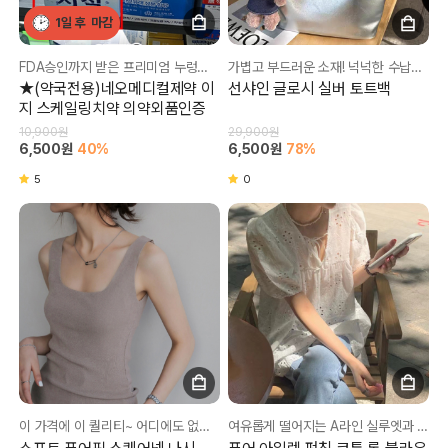
1일 후
마감
FDA승인까지 받은 프리미엄 누렁니 치아착색을 해결~~~
가볍고 부드러운 소재! 넉넉한 수납공간으로 보관도 넉넉하게~
★(약국전용)네오메디컬제약 이
선샤인 글로시 실버 토트백
지 스케일링치약 의약외품인증
10,900원
29,900원
6,500원
40%
6,500원
78%
5
0
이 가격에 이 퀄리티~ 어디에도 없어요!! 가격대비 쫀쫀한 원단감에 신축성까지 완벽!
여유롭게 떨어지는 A라인 실루엣과 자연스러운 셔링 디테일로 체형을 부드럽게 커버!!