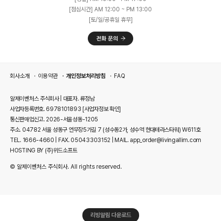
[점심시간] AM 12:00 ~ PM 13:00
[토/일/공휴일 휴무]
회사소개
이용약관
개인정보처리방침
FAQ
알제이벤처스 주식회사 | 대표자. 류정남
사업자등록번호. 6978101893
[사업자정보 확인]
통신판매업신고. 2026-서울성동-1205
주소. 04782 서울 성동구 연무장5가길 7 (성수동2가, 성수역 현대테라스타워) W611호
TEL. 1666-4660 | FAX. 05043303152 | MAIL. app_order@livingallim.com
HOSTING BY (주)위드소프트
© 알제이벤처스 주식회사. All rights reserved.
리빙알림 다운로드