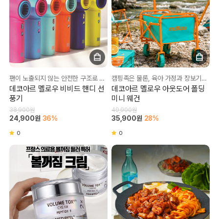
팬이 노출되지 않는 안전한 구조로 유아, 반려동물이 있는 가정에서도 안전하게!
캠핑족은 물론, 육아 가정과 장보기용으로도 만족도가 높은 필수 아이템!
데코아르 멜로우 비비드 핸디 선
데코아르 멜로우 아웃도어 폴딩
풍기
미니 웨건
38,900원
49,900원
24,900원
36%
35,900원
28%
0
0