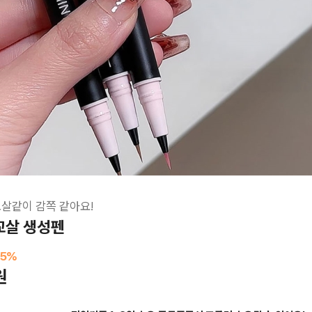
교살같이 감쪽 같아요!
애교살 생성펜
5
%
원