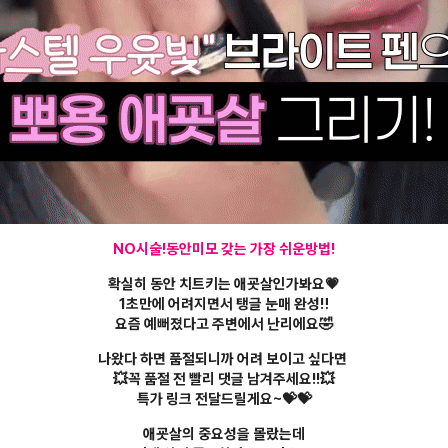
NO시술!동안미모 갖는 가장 쉬운방법!
확실히 동안 치트키는 애굣살인가봐요💗
1초만에 어려지면서 탱글 눈매 완성‼
요즘 예뻐졌다고 주변에서 난리에요🤣
나왔다 하면 품절되니까 어려 보이고 싶다면
💥꼭 품절 전 빨리 댓글 남겨주세요!!💥
특가 링크 전달드릴게요~💝💝
애굣살의 중요성을 몰랐는데