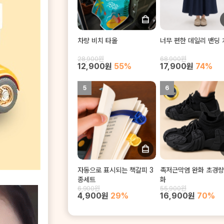
차량 비치 타올
너무 편한 데일리 밴딩
28,900원
68,900원
12,900원
55%
17,900원
74%
5
6
자동으로 표시되는 책갈피 3
족저근막염 완화 초경량
종세트
화
6,900원
55,900원
4,900원
29%
16,900원
70%