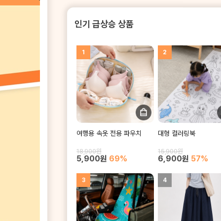
인기 급상승 상품
1
2
여행용 속옷 전용 파우치
대형 컬러링북
18,900원
15,900원
5,900원
69%
6,900원
57%
3
4