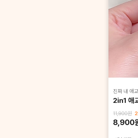
진짜 내 애
2in1 
11,900원
2
8,900